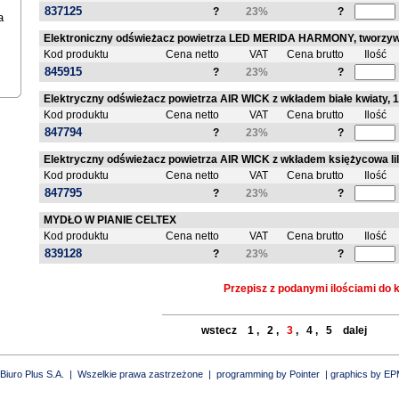
837125
?
23%
?
a
Elektroniczny odświeżacz powietrza LED MERIDA HARMONY, tworzywo
Kod produktu
Cena netto
VAT
Cena brutto
Ilość
845915
?
23%
?
Elektryczny odświeżacz powietrza AIR WICK z wkładem białe kwiaty, 
Kod produktu
Cena netto
VAT
Cena brutto
Ilość
847794
?
23%
?
Elektryczny odświeżacz powietrza AIR WICK z wkładem księżycowa lil
Kod produktu
Cena netto
VAT
Cena brutto
Ilość
847795
?
23%
?
MYDŁO W PIANIE CELTEX
Kod produktu
Cena netto
VAT
Cena brutto
Ilość
839128
?
23%
?
Przepisz z podanymi ilościami do
wstecz
1
,
2
,
3
,
4
,
5
dalej
Biuro Plus S.A. | Wszelkie prawa zastrzeżone | programming by
Pointer
| graphics by EP