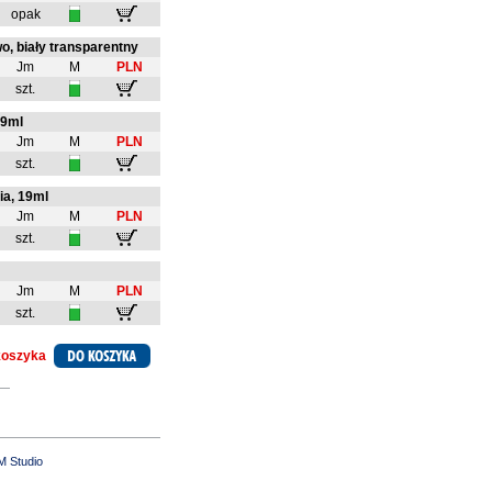
opak
, biały transparentny
Jm
M
PLN
szt.
19ml
Jm
M
PLN
szt.
ia, 19ml
Jm
M
PLN
szt.
Jm
M
PLN
szt.
 koszyka
M Studio