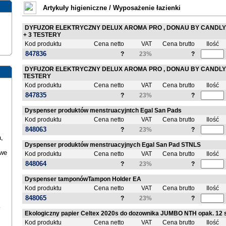
Artykuły higieniczne
/
Wyposażenie łazienki
DYFUZOR ELEKTRYCZNY DELUX AROMA PRO , DONAU BY CANDLY
+ 3 TESTERY
Kod produktu
Cena netto
VAT
Cena brutto
Ilość
847836
?
23%
?
DYFUZOR ELEKTRYCZNY DELUX AROMA PRO , DONAU BY CANDLY, B
TESTERY
Kod produktu
Cena netto
VAT
Cena brutto
Ilość
847835
?
23%
?
Dyspenser produktów menstruacyjntch Egal San Pads
Kod produktu
Cena netto
VAT
Cena brutto
Ilość
848063
?
23%
?
,
Dyspenser produktów menstruacyjnych Egal San Pad STNLS
owe
Kod produktu
Cena netto
VAT
Cena brutto
Ilość
848064
?
23%
?
Dyspenser tamponówTampon Holder EA
Kod produktu
Cena netto
VAT
Cena brutto
Ilość
848065
?
23%
?
Ekologiczny papier Celtex 2020s do dozownika JUMBO NTH opak. 12 s
Kod produktu
Cena netto
VAT
Cena brutto
Ilość