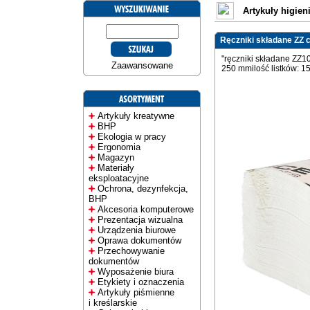
Artykuły higien
Ręczniki składane ZZ c
"ręczniki składane ZZ
Zaawansowane
250 mmilość listków: 15
Artykuły kreatywne
BHP
Ekologia w pracy
Ergonomia
Magazyn
Materiały
eksploatacyjne
Ochrona, dezynfekcja,
BHP
Akcesoria komputerowe
Prezentacja wizualna
Urządzenia biurowe
Oprawa dokumentów
Przechowywanie
dokumentów
Wyposażenie biura
Etykiety i oznaczenia
Artykuły piśmienne
i kreślarskie