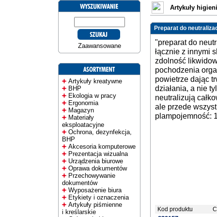
Artykuły higien
Preparat do neutraliza
"preparat do neut
Zaawansowane
łącznie z innymi 
zdolność likwido
pochodzenia organ
powietrze dając t
Artykuły kreatywne
działania, a nie 
BHP
Ekologia w pracy
neutralizują całk
Ergonomia
ale przede wszys
Magazyn
plampojemność: 1
Materiały
eksploatacyjne
Ochrona, dezynfekcja,
BHP
Akcesoria komputerowe
Prezentacja wizualna
Urządzenia biurowe
Oprawa dokumentów
Przechowywanie
dokumentów
Wyposażenie biura
Etykiety i oznaczenia
Artykuły piśmienne
Kod produktu
C
i kreślarskie