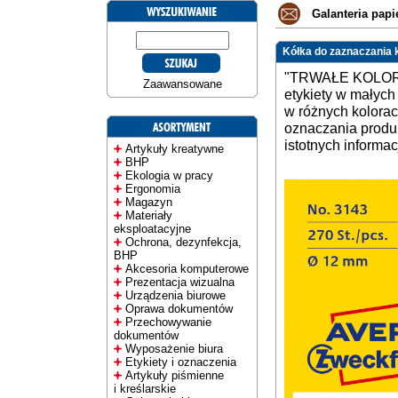
Galanteria papi
Kółka do zaznaczania k
"TRWAŁE KOLORO
Zaawansowane
etykiety w małych
w różnych kolorac
oznaczania produk
istotnych informa
Artykuły kreatywne
BHP
Ekologia w pracy
Ergonomia
Magazyn
Materiały
eksploatacyjne
Ochrona, dezynfekcja,
BHP
Akcesoria komputerowe
Prezentacja wizualna
Urządzenia biurowe
Oprawa dokumentów
Przechowywanie
dokumentów
Wyposażenie biura
Etykiety i oznaczenia
Artykuły piśmienne
i kreślarskie