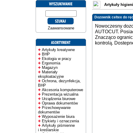
Artykuły higien
Dozownik celtex do ręc
Nowoczesny dozow
Zaawansowane
AUTOCUT. Posiad
Znacząco ogranic
kontrolą. Dostep
Artykuły kreatywne
BHP
Ekologia w pracy
Ergonomia
Magazyn
Materiały
eksploatacyjne
Ochrona, dezynfekcja,
BHP
Akcesoria komputerowe
Prezentacja wizualna
Urządzenia biurowe
Oprawa dokumentów
Przechowywanie
dokumentów
Wyposażenie biura
Etykiety i oznaczenia
Artykuły piśmienne
i kreślarskie