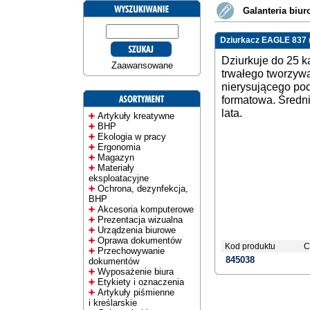
Galanteria biu
Dziurkacz EAGLE 837 n
Dziurkuje do 25 k
Zaawansowane
trwałego tworzyw
nierysującego pod
formatowa. Średni
lata.
Artykuły kreatywne
BHP
Ekologia w pracy
Ergonomia
Magazyn
Materiały
eksploatacyjne
Ochrona, dezynfekcja,
BHP
Akcesoria komputerowe
Prezentacja wizualna
Urządzenia biurowe
Oprawa dokumentów
Kod produktu
C
Przechowywanie
845038
dokumentów
Wyposażenie biura
Etykiety i oznaczenia
Artykuły piśmienne
i kreślarskie