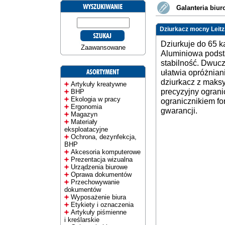
Galanteria biu
Dziurkacz mocny Leitz, 
Dziurkuje do 65 k
Zaawansowane
Aluminiowa podsta
stabilność. Dwucz
ułatwia opróżnia
dziurkacz z maks
Artykuły kreatywne
precyzyjny ograni
BHP
Ekologia w pracy
ogranicznikiem for
Ergonomia
gwarancji.
Magazyn
Materiały
eksploatacyjne
Ochrona, dezynfekcja,
BHP
Akcesoria komputerowe
Prezentacja wizualna
Urządzenia biurowe
Oprawa dokumentów
Przechowywanie
dokumentów
Wyposażenie biura
Etykiety i oznaczenia
Artykuły piśmienne
i kreślarskie