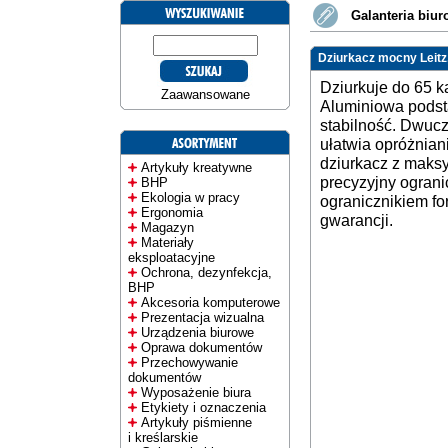
Galanteria biu
Dziurkacz mocny Leitz,
Dziurkuje do 65 k
Zaawansowane
Aluminiowa podsta
stabilność. Dwucz
ułatwia opróżnia
dziurkacz z maks
Artykuły kreatywne
precyzyjny ograni
BHP
Ekologia w pracy
ogranicznikiem for
Ergonomia
gwarancji.
Magazyn
Materiały
eksploatacyjne
Ochrona, dezynfekcja,
BHP
Akcesoria komputerowe
Prezentacja wizualna
Urządzenia biurowe
Oprawa dokumentów
Przechowywanie
dokumentów
Wyposażenie biura
Etykiety i oznaczenia
Artykuły piśmienne
i kreślarskie