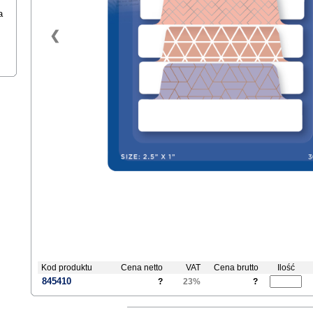
a
❮
Kod produktu
Cena netto
VAT
Cena brutto
Ilość
845410
?
23%
?