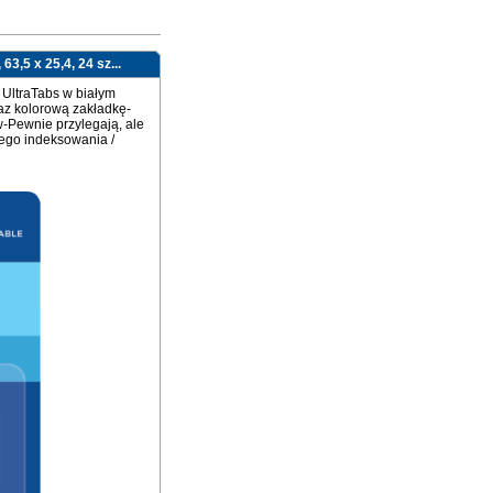
3,5 x 25,4, 24 sz...
 UltraTabs w białym
raz kolorową zakładkę-
-Pewnie przylegają, ale
ego indeksowania /