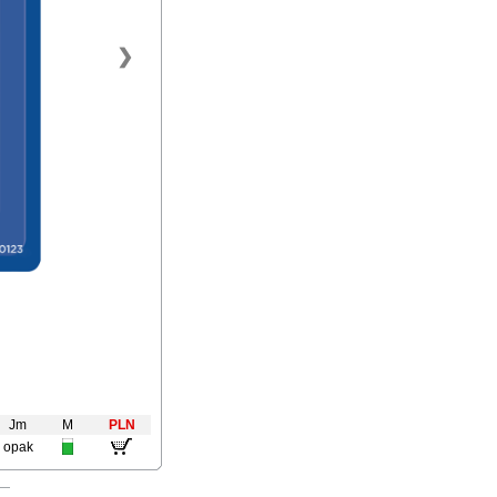
❯
Jm
M
PLN
opak