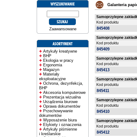
Galanteria papi
Samoprzylepne zakładki 
Kod produktu
845408
Zaawansowane
Samoprzylepne zakładki 
Kod produktu
845409
Artykuły kreatywne
BHP
Samoprzylepne zakładki 
Ekologia w pracy
Kod produktu
Ergonomia
Magazyn
845413
Materiały
eksploatacyjne
Samoprzylepne zakładki 
Ochrona, dezynfekcja,
Kod produktu
BHP
845411
Akcesoria komputerowe
Prezentacja wizualna
Samoprzylepne zakładki 
Urządzenia biurowe
Kod produktu
Oprawa dokumentów
Przechowywanie
845410
dokumentów
Wyposażenie biura
Samoprzylepne zakładki 
Etykiety i oznaczenia
Kod produktu
Artykuły piśmienne
845412
i kreślarskie